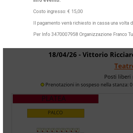
Info evento:
Costo ingresso: € 15,00
Il pagamento verrà richiesto in cassa una volta de
Per Info 3470007958 Organizzazione Franco Tuc