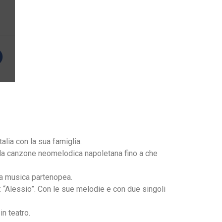
alia con la sua famiglia.
r la canzone neomelodica napoletana fino a che
ella musica partenopea.
: “Alessio”. Con le sue melodie e con due singoli
n teatro.