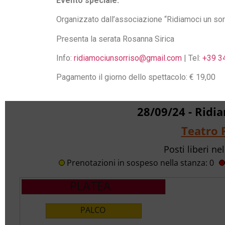
Evento speciale:
Organizzato dall’associazione “Ridiamoci un sor
Presenta la serata Rosanna Sirica
Info:
ridiamociunsorriso@gmail.com
| Tel:
+39 3
Pagamento il giorno dello spettacolo: € 19,00