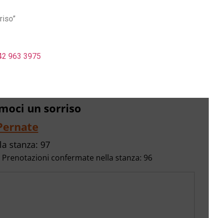
riso”
42 963 3975