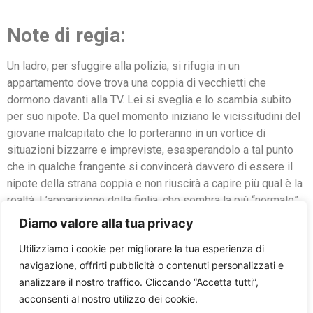
Note di regia:
Un ladro, per sfuggire alla polizia, si rifugia in un
appartamento dove trova una coppia di vecchietti che
dormono davanti alla TV. Lei si sveglia e lo scambia subito
per suo nipote. Da quel momento iniziano le vicissitudini del
giovane malcapitato che lo porteranno in un vortice di
situazioni bizzarre e impreviste, esasperandolo a tal punto
che in qualche frangente si convincerà davvero di essere il
nipote della strana coppia e non riuscirà a capire più qual è la
realtà. L’apparizione della figlia, che sembra la più “normale”
della famiglia, e di qualche altro “strano” parente, darà vita a
Diamo valore alla tua privacy
ulteriori imbarazzanti intrecci. Una commedia divertente che
Utilizziamo i cookie per migliorare la tua esperienza di
porta il pubblico in un contesto paradossale, esilarante e a
navigazione, offrirti pubblicità o contenuti personalizzati e
tratti quasi demenziale, dove le risate sono assicurate.
analizzare il nostro traffico. Cliccando “Accetta tutti”,
acconsenti al nostro utilizzo dei cookie.